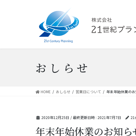
コ
ナ
ン
ビ
テ
ゲ
ン
ー
ツ
シ
へ
ョ
ス
ン
キ
に
ッ
移
おしらせ
プ
動
HOME
おしらせ
営業日について
年末年始休業のお
2020年12月25日
/ 最終更新日時 :
2021年7月7日
21s
年末年始休業のお知ら