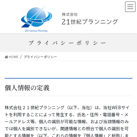
コ
ナ
ン
ビ
テ
ゲ
ン
ー
ツ
シ
へ
ョ
ス
ン
プライバシーポリシー
キ
に
ッ
移
HOME
プライバシーポリシー
プ
動
個人情報の定義
株式会社２１世紀プランニング（以下、当社）は、当社WEBサイ
トを利用することによって発生する、氏名・住所・電話番号・メ
ールアドレス等、個人の識別が可能な情報、および当該情報のみ
では個人を識別できないが、関連情報との照合で個人の識別を可
能とする情報を（以下、これらの情報を『個人情報』と総称しま