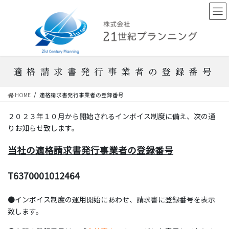
コ
ナ
ン
ビ
テ
ゲ
ン
ー
ツ
シ
へ
ョ
ス
ン
適格請求書発行事業者の登録番号
キ
に
ッ
移
HOME
適格請求書発行事業者の登録番号
プ
動
２０２３年１０月から開始されるインボイス制度に備え、次の通
りお知らせ致します。
当社の適格請求書発行事業者の登録番号
T6370001012464
●インボイス制度の運用開始にあわせ、請求書に登録番号を表示
致します。