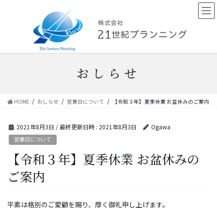
コ
ナ
ン
ビ
テ
ゲ
ン
ー
ツ
シ
へ
ョ
ス
ン
おしらせ
キ
に
ッ
移
プ
動
HOME
おしらせ
営業日について
【令和３年】夏季休業 お盆休みのご案内
2021年8月3日
/ 最終更新日時 :
2021年8月3日
Ogawa
営業日について
【令和３年】夏季休業 お盆休みの
ご案内
平素は格別のご愛顧を賜り、厚く御礼申し上げます。