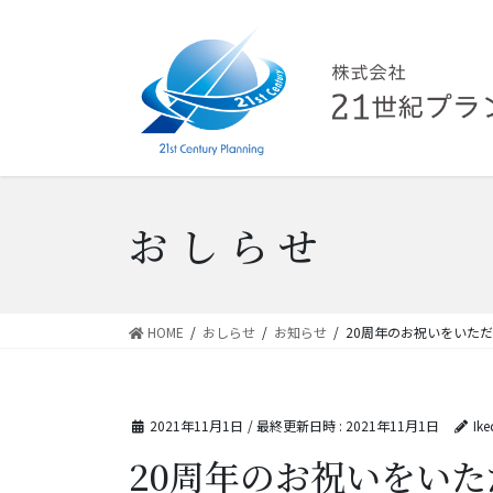
コ
ナ
ン
ビ
テ
ゲ
ン
ー
ツ
シ
へ
ョ
ス
ン
キ
に
ッ
移
おしらせ
プ
動
HOME
おしらせ
お知らせ
20周年のお祝いをいた
2021年11月1日
/ 最終更新日時 :
2021年11月1日
Ike
20周年のお祝いをい