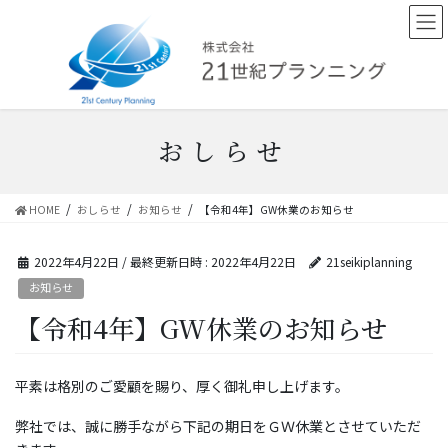
コ
ナ
ン
ビ
テ
ゲ
ン
ー
ツ
シ
へ
ョ
ス
ン
おしらせ
キ
に
ッ
移
プ
動
HOME
おしらせ
お知らせ
【令和4年】GW休業のお知らせ
2022年4月22日
/ 最終更新日時 :
2022年4月22日
21seikiplanning
お知らせ
【令和4年】GW休業のお知らせ
平素は格別のご愛顧を賜り、厚く御礼申し上げます。
弊社では、誠に勝手ながら下記の期日をＧＷ休業とさせていただ