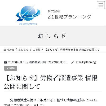
コ
ナ
ン
ビ
テ
ゲ
ン
ー
ツ
シ
へ
ョ
ス
ン
おしらせ
キ
に
ッ
移
プ
動
HOME
おしらせ
ご挨拶
【お知らせ】労働者派遣事業 情報公開に関して
2022年6月7日
/ 最終更新日時 :
2022年6月13日
21seikiplanning
ご挨拶
【お知らせ】労働者派遣事業 情報
公開に関して
労働者派遣法第２３条第５項に基づく情報の提供について、
下記にて公開いたしました。