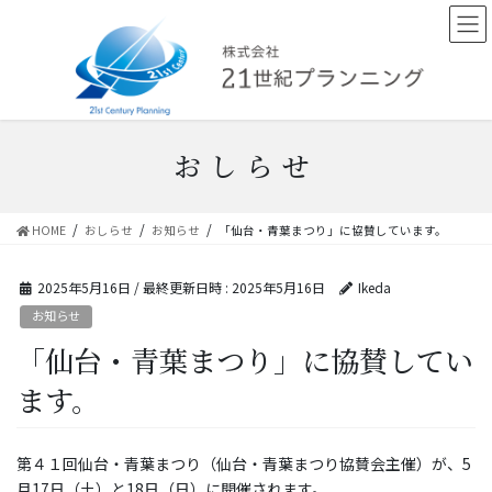
コ
ナ
ン
ビ
テ
ゲ
ン
ー
ツ
シ
へ
ョ
ス
ン
おしらせ
キ
に
ッ
移
プ
動
HOME
おしらせ
お知らせ
「仙台・青葉まつり」に協賛しています。
2025年5月16日
/ 最終更新日時 :
2025年5月16日
Ikeda
お知らせ
「仙台・青葉まつり」に協賛してい
ます。
第４１回仙台・青葉まつり（仙台・青葉まつり協賛会主催）が、5
月17日（土）と18日（日）に開催されます。