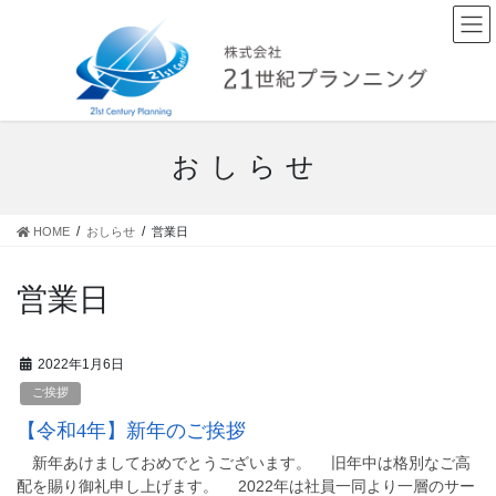
コ
ナ
ン
ビ
テ
ゲ
ン
ー
ツ
シ
へ
ョ
ス
ン
おしらせ
キ
に
ッ
移
プ
動
HOME
おしらせ
営業日
営業日
2022年1月6日
ご挨拶
【令和4年】新年のご挨拶
新年あけましておめでとうございます。 旧年中は格別なご高
配を賜り御礼申し上げます。 2022年は社員一同より一層のサー