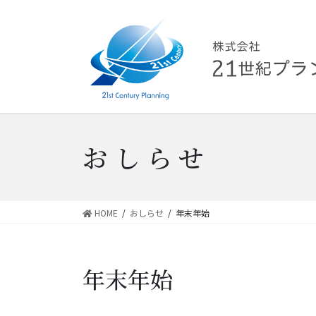
コ
ナ
ン
ビ
テ
ゲ
ン
ー
ツ
シ
へ
ョ
ス
ン
キ
に
ッ
移
おしらせ
プ
動
HOME
おしらせ
年末年始
年末年始