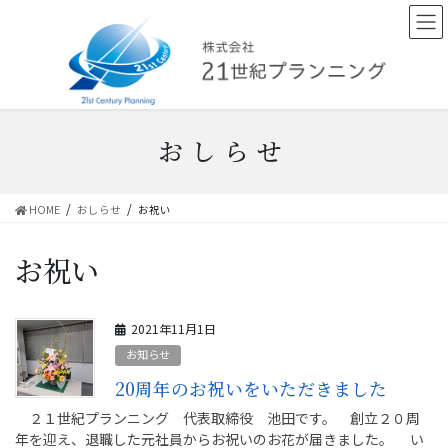
コ
ナ
ン
ビ
テ
ゲ
ン
ー
ツ
シ
へ
ョ
ス
ン
おしらせ
キ
に
ッ
移
プ
動
HOME
おしらせ
お祝い
お祝い
2021年11月1日
お知らせ
20周年のお祝いをいただきました
２１世紀プランニング 代表取締役 池田です。 創立２０周
年を迎え、退職した元社員からお祝いのお花が届きました。 い