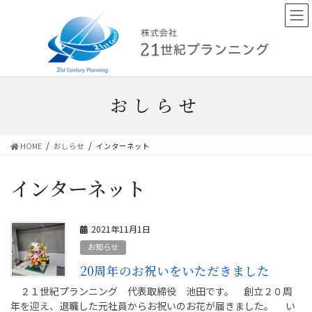
コ
ナ
ン
ビ
テ
ゲ
ン
ー
ツ
シ
へ
ョ
ス
ン
おしらせ
キ
に
ッ
移
プ
動
HOME
おしらせ
インターネット
インターネット
2021年11月1日
お知らせ
20周年のお祝いをいただきました
２１世紀プランニング 代表取締役 池田です。 創立２０周
年を迎え、退職した元社員からお祝いのお花が届きました。 い