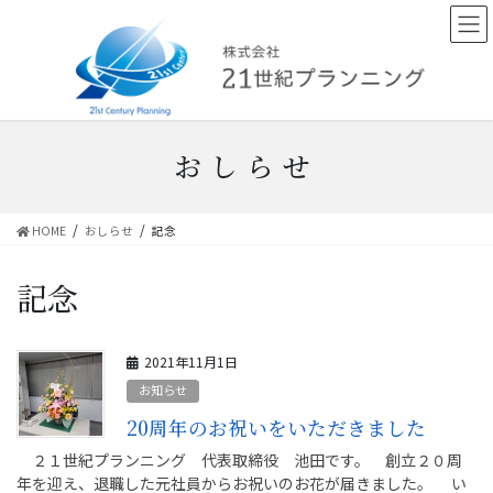
コ
ナ
ン
ビ
テ
ゲ
ン
ー
ツ
シ
へ
ョ
ス
ン
おしらせ
キ
に
ッ
移
プ
動
HOME
おしらせ
記念
記念
2021年11月1日
お知らせ
20周年のお祝いをいただきました
２１世紀プランニング 代表取締役 池田です。 創立２０周
年を迎え、退職した元社員からお祝いのお花が届きました。 い